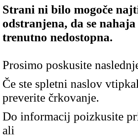
Strani ni bilo mogoče najt
odstranjena, da se nahaja
trenutno nedostopna.
Prosimo poskusite naslednj
Če ste spletni naslov vtipkal
preverite črkovanje.
Do informacij poizkusite pr
ali