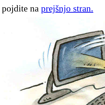
pojdite na
prejšnjo stran.