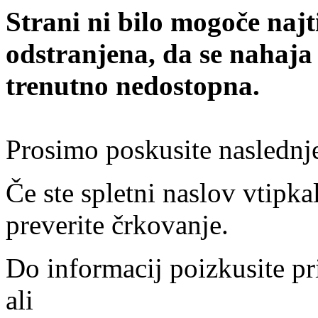
Strani ni bilo mogoče najt
odstranjena, da se nahaja
trenutno nedostopna.
Prosimo poskusite naslednj
Če ste spletni naslov vtipkal
preverite črkovanje.
Do informacij poizkusite pr
ali