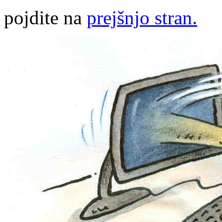
pojdite na
prejšnjo stran.