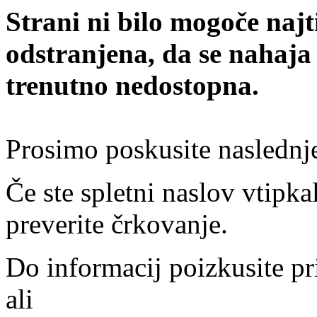
Strani ni bilo mogoče najt
odstranjena, da se nahaja
trenutno nedostopna.
Prosimo poskusite naslednj
Če ste spletni naslov vtipkal
preverite črkovanje.
Do informacij poizkusite pr
ali