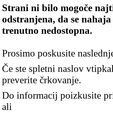
Strani ni bilo mogoče najt
odstranjena, da se nahaja
trenutno nedostopna.
Prosimo poskusite naslednj
Če ste spletni naslov vtipkal
preverite črkovanje.
Do informacij poizkusite pr
ali