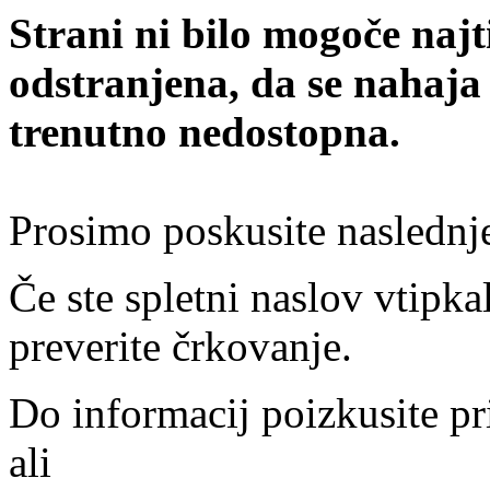
Strani ni bilo mogoče najt
odstranjena, da se nahaja
trenutno nedostopna.
Prosimo poskusite naslednj
Če ste spletni naslov vtipkal
preverite črkovanje.
Do informacij poizkusite pr
ali