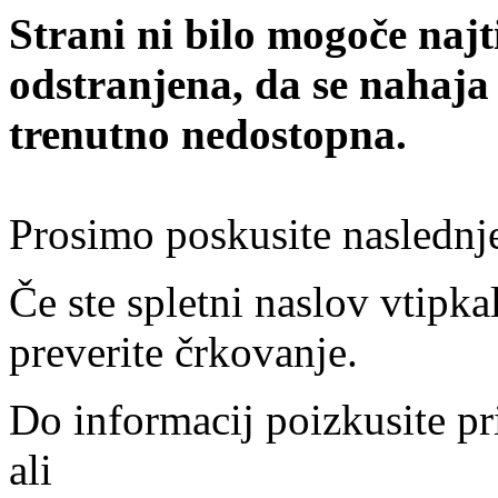
Strani ni bilo mogoče najt
odstranjena, da se nahaja
trenutno nedostopna.
Prosimo poskusite naslednj
Če ste spletni naslov vtipkal
preverite črkovanje.
Do informacij poizkusite pr
ali