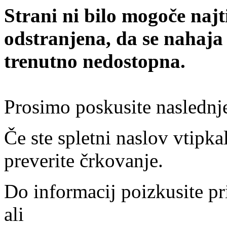
Strani ni bilo mogoče najt
odstranjena, da se nahaja
trenutno nedostopna.
Prosimo poskusite naslednj
Če ste spletni naslov vtipkal
preverite črkovanje.
Do informacij poizkusite pr
ali