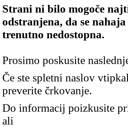
Strani ni bilo mogoče najt
odstranjena, da se nahaja
trenutno nedostopna.
Prosimo poskusite naslednj
Če ste spletni naslov vtipkal
preverite črkovanje.
Do informacij poizkusite pr
ali