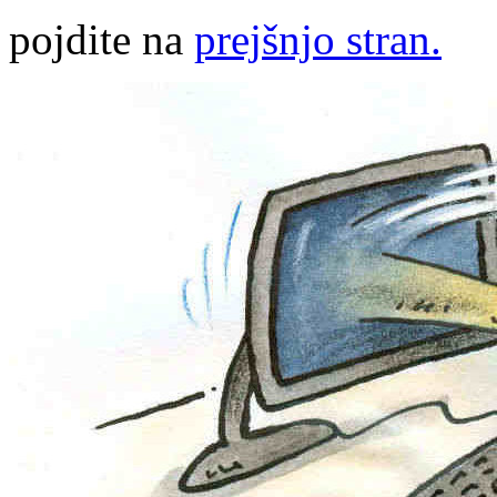
pojdite na
prejšnjo stran.