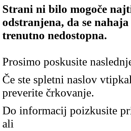
Strani ni bilo mogoče najt
odstranjena, da se nahaja
trenutno nedostopna.
Prosimo poskusite naslednj
Če ste spletni naslov vtipkal
preverite črkovanje.
Do informacij poizkusite pr
ali