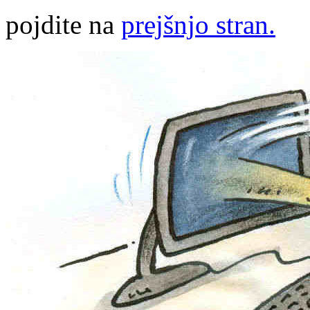
pojdite na
prejšnjo stran.