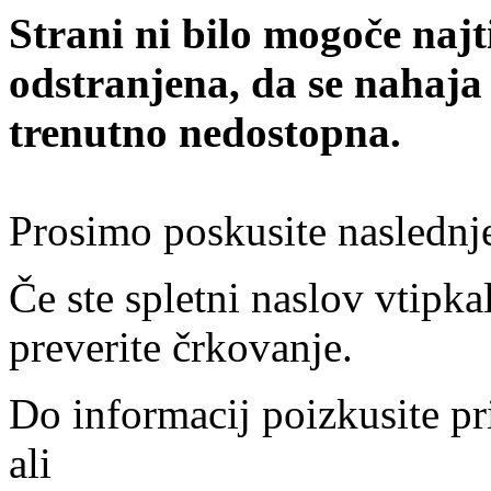
Strani ni bilo mogoče najt
odstranjena, da se nahaja
trenutno nedostopna.
Prosimo poskusite naslednj
Če ste spletni naslov vtipkal
preverite črkovanje.
Do informacij poizkusite pr
ali