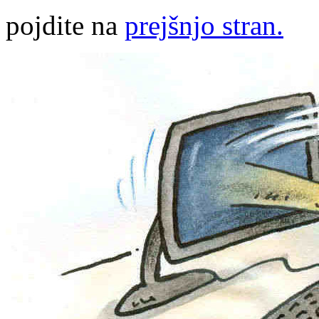
pojdite na
prejšnjo stran.