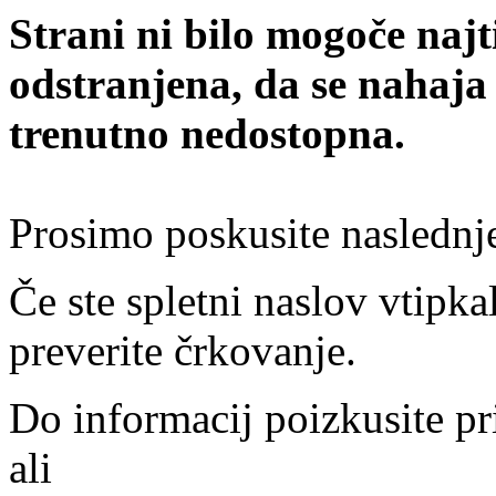
Strani ni bilo mogoče najt
odstranjena, da se nahaja
trenutno nedostopna.
Prosimo poskusite naslednj
Če ste spletni naslov vtipkal
preverite črkovanje.
Do informacij poizkusite pr
ali