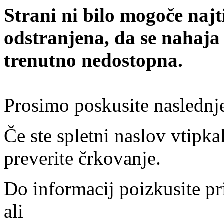
Strani ni bilo mogoče najt
odstranjena, da se nahaja
trenutno nedostopna.
Prosimo poskusite naslednj
Če ste spletni naslov vtipkal
preverite črkovanje.
Do informacij poizkusite pr
ali