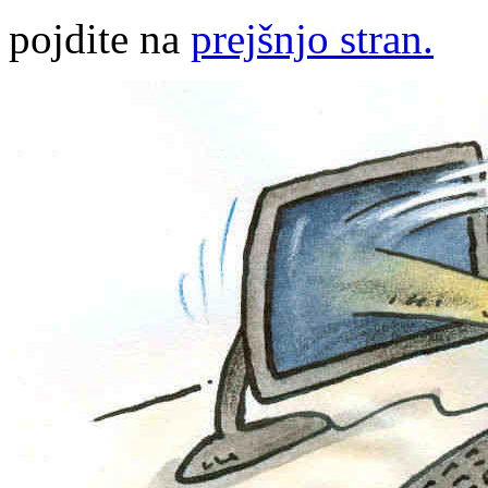
pojdite na
prejšnjo stran.