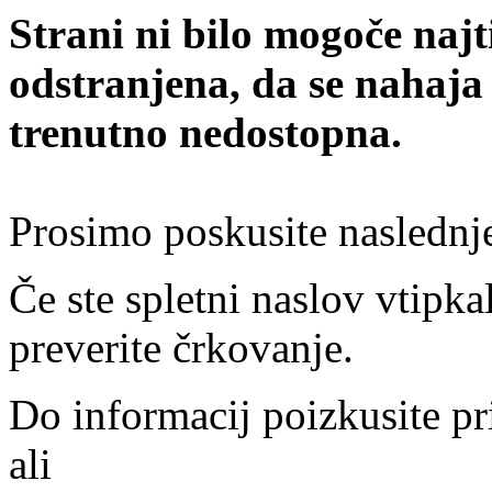
Strani ni bilo mogoče najt
odstranjena, da se nahaja
trenutno nedostopna.
Prosimo poskusite naslednj
Če ste spletni naslov vtipkal
preverite črkovanje.
Do informacij poizkusite pr
ali