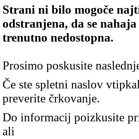
Strani ni bilo mogoče najt
odstranjena, da se nahaja
trenutno nedostopna.
Prosimo poskusite naslednj
Če ste spletni naslov vtipkal
preverite črkovanje.
Do informacij poizkusite pr
ali