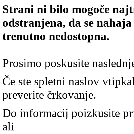
Strani ni bilo mogoče najt
odstranjena, da se nahaja
trenutno nedostopna.
Prosimo poskusite naslednj
Če ste spletni naslov vtipkal
preverite črkovanje.
Do informacij poizkusite pr
ali