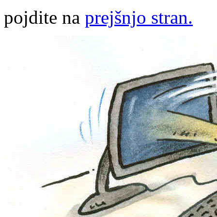
pojdite na
prejšnjo stran.