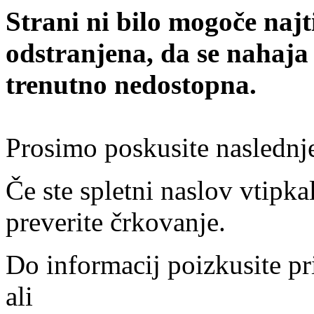
Strani ni bilo mogoče najt
odstranjena, da se nahaja
trenutno nedostopna.
Prosimo poskusite naslednj
Če ste spletni naslov vtipkal
preverite črkovanje.
Do informacij poizkusite pr
ali