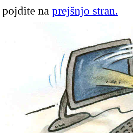
pojdite na
prejšnjo stran.