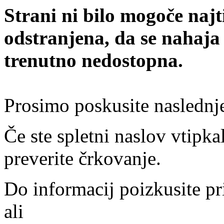
Strani ni bilo mogoče najt
odstranjena, da se nahaja
trenutno nedostopna.
Prosimo poskusite naslednj
Če ste spletni naslov vtipkal
preverite črkovanje.
Do informacij poizkusite pr
ali