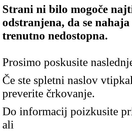
Strani ni bilo mogoče najt
odstranjena, da se nahaja
trenutno nedostopna.
Prosimo poskusite naslednj
Če ste spletni naslov vtipkal
preverite črkovanje.
Do informacij poizkusite pr
ali