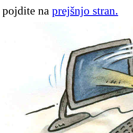
pojdite na
prejšnjo stran.