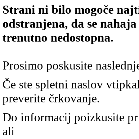
Strani ni bilo mogoče najt
odstranjena, da se nahaja
trenutno nedostopna.
Prosimo poskusite naslednj
Če ste spletni naslov vtipkal
preverite črkovanje.
Do informacij poizkusite pr
ali