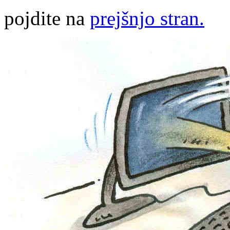
pojdite na
prejšnjo stran.