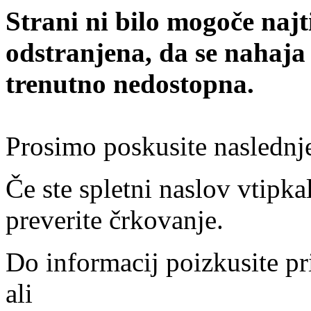
Strani ni bilo mogoče najt
odstranjena, da se nahaja
trenutno nedostopna.
Prosimo poskusite naslednj
Če ste spletni naslov vtipkal
preverite črkovanje.
Do informacij poizkusite pr
ali