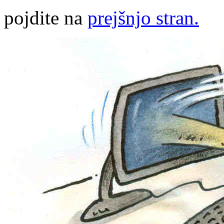
pojdite na
prejšnjo stran.