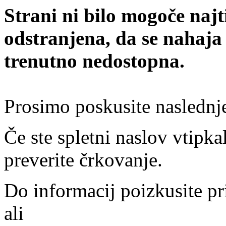
Strani ni bilo mogoče najt
odstranjena, da se nahaja
trenutno nedostopna.
Prosimo poskusite naslednj
Če ste spletni naslov vtipkal
preverite črkovanje.
Do informacij poizkusite pr
ali