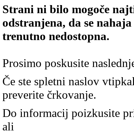
Strani ni bilo mogoče najt
odstranjena, da se nahaja
trenutno nedostopna.
Prosimo poskusite naslednj
Če ste spletni naslov vtipkal
preverite črkovanje.
Do informacij poizkusite pr
ali