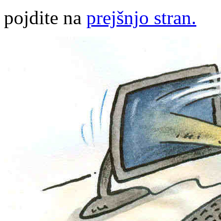
pojdite na
prejšnjo stran.