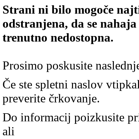
Strani ni bilo mogoče najt
odstranjena, da se nahaja
trenutno nedostopna.
Prosimo poskusite naslednj
Če ste spletni naslov vtipkal
preverite črkovanje.
Do informacij poizkusite pr
ali