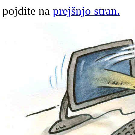
pojdite na
prejšnjo stran.