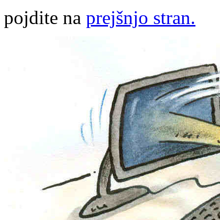
pojdite na
prejšnjo stran.