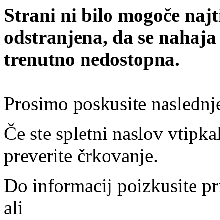
Strani ni bilo mogoče najt
odstranjena, da se nahaja
trenutno nedostopna.
Prosimo poskusite naslednj
Če ste spletni naslov vtipkal
preverite črkovanje.
Do informacij poizkusite pr
ali