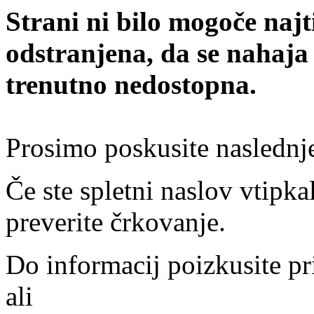
Strani ni bilo mogoče najt
odstranjena, da se nahaja
trenutno nedostopna.
Prosimo poskusite naslednj
Če ste spletni naslov vtipkal
preverite črkovanje.
Do informacij poizkusite pr
ali