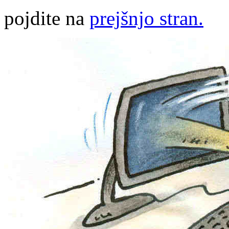
pojdite na
prejšnjo stran.