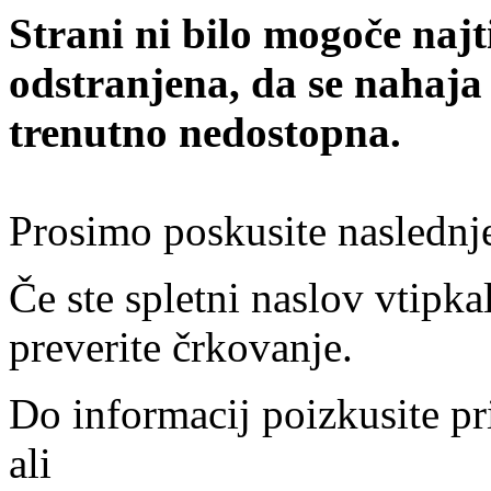
Strani ni bilo mogoče najt
odstranjena, da se nahaja
trenutno nedostopna.
Prosimo poskusite naslednj
Če ste spletni naslov vtipkal
preverite črkovanje.
Do informacij poizkusite pr
ali