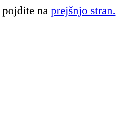
pojdite na
prejšnjo stran.