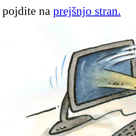
pojdite na
prejšnjo stran.