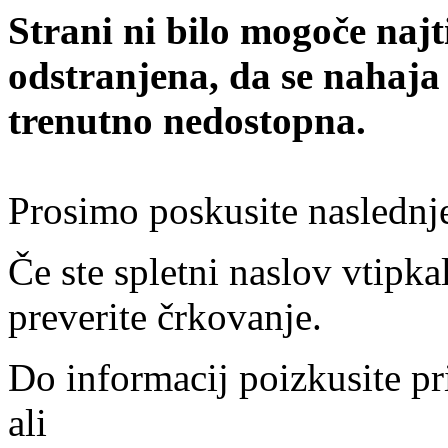
Strani ni bilo mogoče najt
odstranjena, da se nahaja
trenutno nedostopna.
Prosimo poskusite naslednj
Če ste spletni naslov vtipkal
preverite črkovanje.
Do informacij poizkusite pr
ali