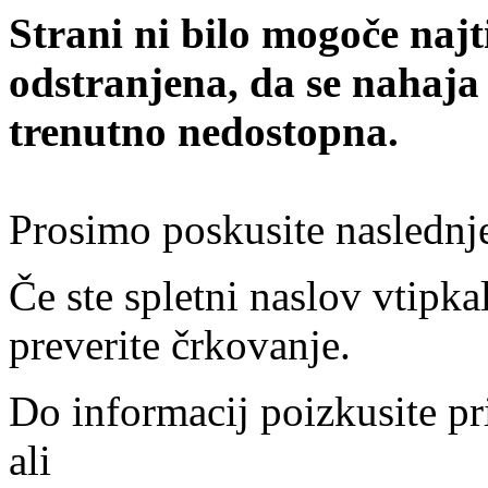
Strani ni bilo mogoče najt
odstranjena, da se nahaja
trenutno nedostopna.
Prosimo poskusite naslednj
Če ste spletni naslov vtipkal
preverite črkovanje.
Do informacij poizkusite pr
ali