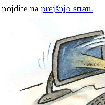
pojdite na
prejšnjo stran.