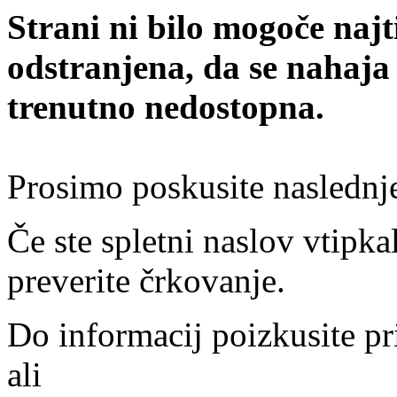
Strani ni bilo mogoče najt
odstranjena, da se nahaja
trenutno nedostopna.
Prosimo poskusite naslednj
Če ste spletni naslov vtipkal
preverite črkovanje.
Do informacij poizkusite pr
ali