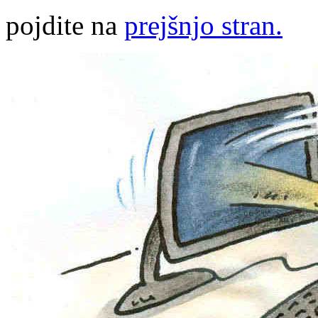
pojdite na
prejšnjo stran.