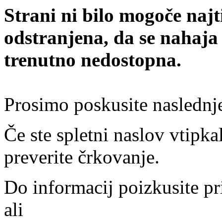
Strani ni bilo mogoče najt
odstranjena, da se nahaja
trenutno nedostopna.
Prosimo poskusite naslednj
Če ste spletni naslov vtipkal
preverite črkovanje.
Do informacij poizkusite pr
ali