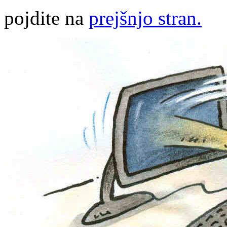
pojdite na
prejšnjo stran.