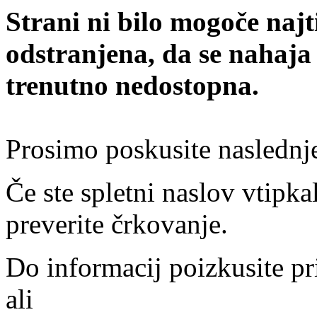
Strani ni bilo mogoče najt
odstranjena, da se nahaja
trenutno nedostopna.
Prosimo poskusite naslednj
Če ste spletni naslov vtipkal
preverite črkovanje.
Do informacij poizkusite pr
ali