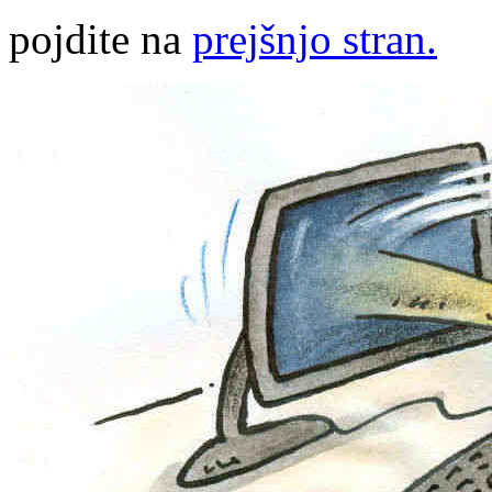
pojdite na
prejšnjo stran.