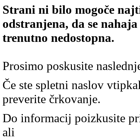
Strani ni bilo mogoče najt
odstranjena, da se nahaja
trenutno nedostopna.
Prosimo poskusite naslednj
Če ste spletni naslov vtipkal
preverite črkovanje.
Do informacij poizkusite pr
ali