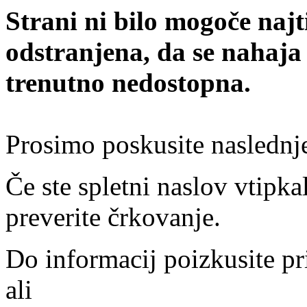
Strani ni bilo mogoče najt
odstranjena, da se nahaja
trenutno nedostopna.
Prosimo poskusite naslednj
Če ste spletni naslov vtipkal
preverite črkovanje.
Do informacij poizkusite pr
ali