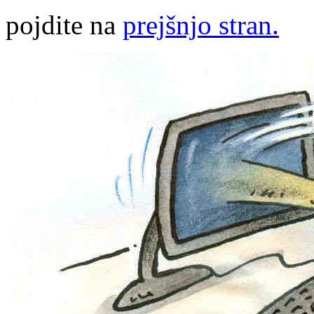
pojdite na
prejšnjo stran.