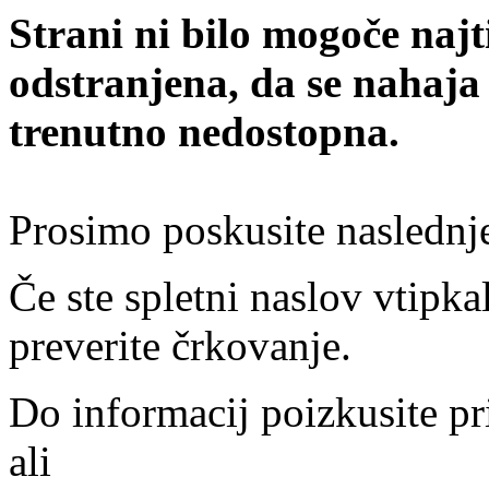
Strani ni bilo mogoče najt
odstranjena, da se nahaja
trenutno nedostopna.
Prosimo poskusite naslednj
Če ste spletni naslov vtipkal
preverite črkovanje.
Do informacij poizkusite pr
ali