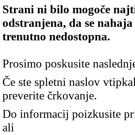
Strani ni bilo mogoče najt
odstranjena, da se nahaja
trenutno nedostopna.
Prosimo poskusite naslednj
Če ste spletni naslov vtipkal
preverite črkovanje.
Do informacij poizkusite pr
ali