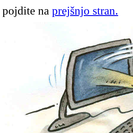
pojdite na
prejšnjo stran.