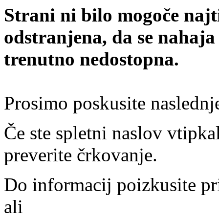
Strani ni bilo mogoče najt
odstranjena, da se nahaja
trenutno nedostopna.
Prosimo poskusite naslednj
Če ste spletni naslov vtipkal
preverite črkovanje.
Do informacij poizkusite pr
ali