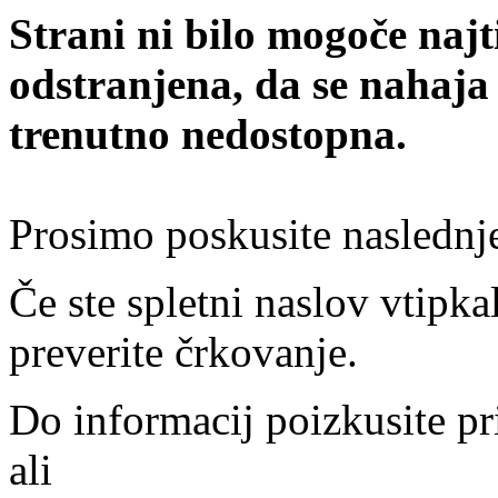
Strani ni bilo mogoče najt
odstranjena, da se nahaja
trenutno nedostopna.
Prosimo poskusite naslednj
Če ste spletni naslov vtipkal
preverite črkovanje.
Do informacij poizkusite pr
ali