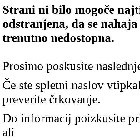
Strani ni bilo mogoče najt
odstranjena, da se nahaja
trenutno nedostopna.
Prosimo poskusite naslednj
Če ste spletni naslov vtipkal
preverite črkovanje.
Do informacij poizkusite pr
ali