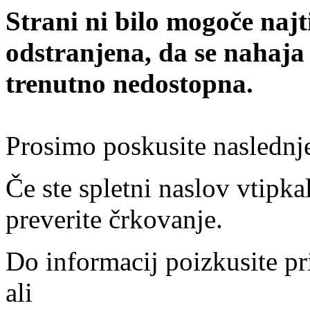
Strani ni bilo mogoče najt
odstranjena, da se nahaja
trenutno nedostopna.
Prosimo poskusite naslednj
Če ste spletni naslov vtipkal
preverite črkovanje.
Do informacij poizkusite pr
ali