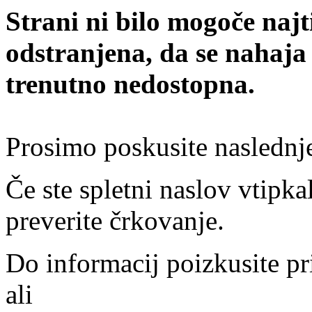
Strani ni bilo mogoče najt
odstranjena, da se nahaja
trenutno nedostopna.
Prosimo poskusite naslednj
Če ste spletni naslov vtipkal
preverite črkovanje.
Do informacij poizkusite pr
ali