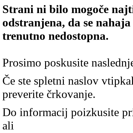
Strani ni bilo mogoče najt
odstranjena, da se nahaja
trenutno nedostopna.
Prosimo poskusite naslednj
Če ste spletni naslov vtipkal
preverite črkovanje.
Do informacij poizkusite pr
ali