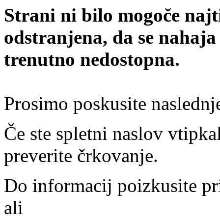
Strani ni bilo mogoče najt
odstranjena, da se nahaja
trenutno nedostopna.
Prosimo poskusite naslednj
Če ste spletni naslov vtipkal
preverite črkovanje.
Do informacij poizkusite pr
ali