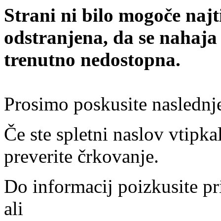
Strani ni bilo mogoče najt
odstranjena, da se nahaja
trenutno nedostopna.
Prosimo poskusite naslednj
Če ste spletni naslov vtipkal
preverite črkovanje.
Do informacij poizkusite pr
ali