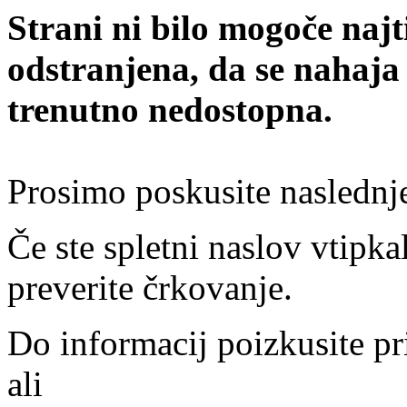
Strani ni bilo mogoče najt
odstranjena, da se nahaja
trenutno nedostopna.
Prosimo poskusite naslednj
Če ste spletni naslov vtipkal
preverite črkovanje.
Do informacij poizkusite pr
ali