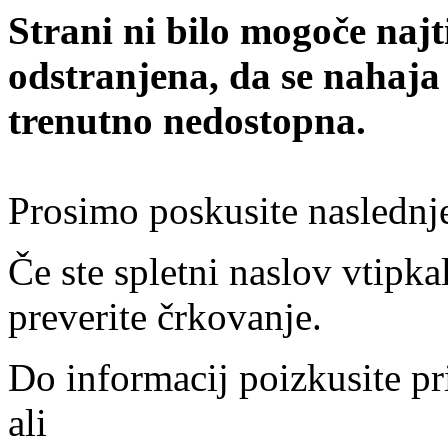
Strani ni bilo mogoče najt
odstranjena, da se nahaja
trenutno nedostopna.
Prosimo poskusite naslednj
Če ste spletni naslov vtipkal
preverite črkovanje.
Do informacij poizkusite pr
ali