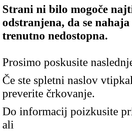
Strani ni bilo mogoče najt
odstranjena, da se nahaja
trenutno nedostopna.
Prosimo poskusite naslednj
Če ste spletni naslov vtipkal
preverite črkovanje.
Do informacij poizkusite pr
ali