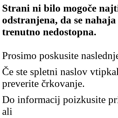
Strani ni bilo mogoče najt
odstranjena, da se nahaja
trenutno nedostopna.
Prosimo poskusite naslednj
Če ste spletni naslov vtipkal
preverite črkovanje.
Do informacij poizkusite pr
ali