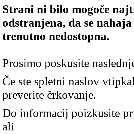
Strani ni bilo mogoče najt
odstranjena, da se nahaja
trenutno nedostopna.
Prosimo poskusite naslednj
Če ste spletni naslov vtipkal
preverite črkovanje.
Do informacij poizkusite pr
ali