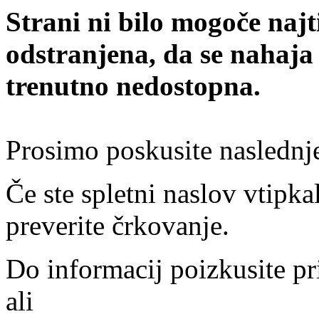
Strani ni bilo mogoče najt
odstranjena, da se nahaja
trenutno nedostopna.
Prosimo poskusite naslednj
Če ste spletni naslov vtipkal
preverite črkovanje.
Do informacij poizkusite pr
ali