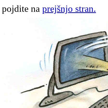
pojdite na
prejšnjo stran.