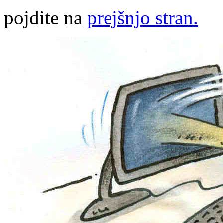
pojdite na
prejšnjo stran.