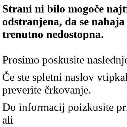
Strani ni bilo mogoče najt
odstranjena, da se nahaja
trenutno nedostopna.
Prosimo poskusite naslednj
Če ste spletni naslov vtipkal
preverite črkovanje.
Do informacij poizkusite pr
ali